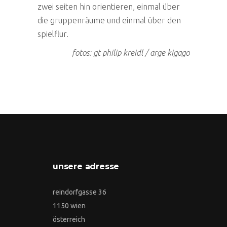
zwei seiten hin orientieren, einmal über
die gruppenräume und einmal über den
spielflur.
fotos: gt philip kreidl / arge kigago
unsere adresse
reindorfgasse 36
1150 wien
österreich