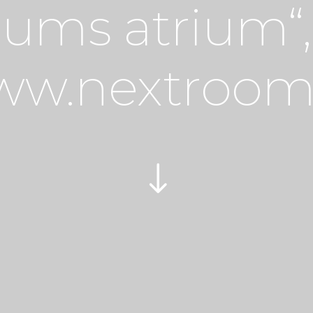
ums atrium“,
w.nextroom