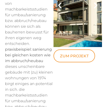
von
machbarkeistsstudien
für umbau/sanierung
bzw. abbruch/neubau
können sie sich als
bauherren bewusst für
ihren eigenen weg
entscheiden.
praxisbeispiel: sanierung
bei gleichen kosten wie
ZUM PROJEKT
im abbruch/neubau
dieses unscheinbare
gebäude mit (zu) kleinen
wohnungen von 1974
birgt einiges an potential
in sich. die
machbarkeistsstudien
für umbau/sanierung
bzw. abbruch/neubau